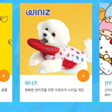
+
+
위니즈
산
 용품
행복한 반려견을 위한 아웃도어 스타일 제안
산리
부터
깜직