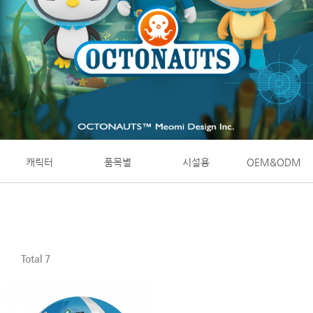
캐릭터
품목별
시설용
OEM&ODM
Total 7