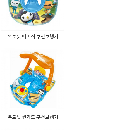
옥토넛 베이직 쿠션보행기
옥토넛 썬가드 쿠션보행기