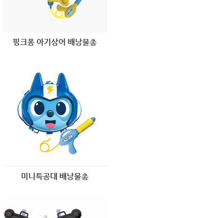
핑크퐁 아기상어 배낭물총
미니특공대 배낭물총