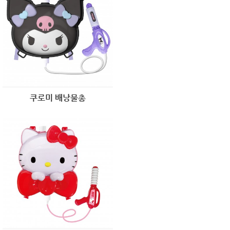
쿠로미 배낭물총