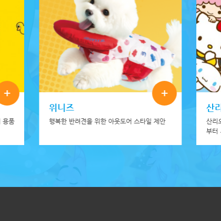
+
+
위니즈
산
 용품
행복한 반려견을 위한 아웃도어 스타일 제안
산리
부터
깜직