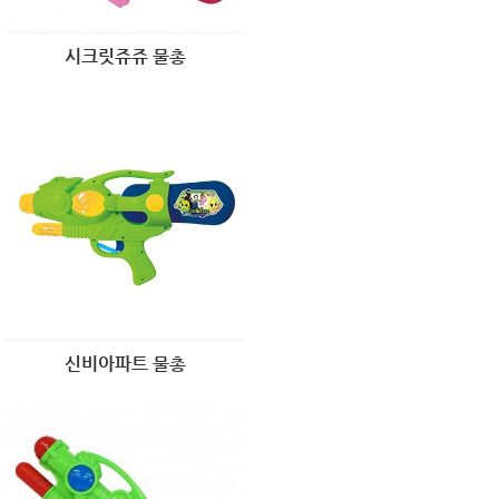
시크릿쥬쥬 물총
신비아파트 물총