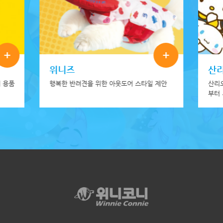
+
+
위니즈
산
 용품
행복한 반려견을 위한 아웃도어 스타일 제안
산리
부터
깜직