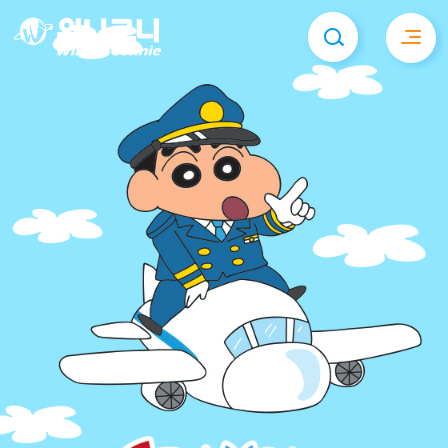
위니코니(주)
PVC제품 생산업체, 튜브, 구명조끼, 비치볼 등 제품 소개